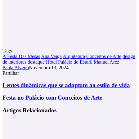
Tags
A Festa Das Mesas
Ana Veiga
Arquitetura
Conceitos de Arte
design
de interiores
destaque
Hotel Palácio do Estoril
Manuel Arez
Paula Alveno
Novembro 13, 2024
Partilhar
Facebook
X
LinkedIn
Tumblr
Pinterest
Partilhar
Via
Lentes
Lentes dinâmicas que se adaptam ao estilo de vida
Email
dinâmicas
que
Festa
Festa no Palácio com Conceitos de Arte
se
no
adaptam
Palácio
Artigos Relacionados
ao
com
estilo
Conceitos
de
de
vida
Arte