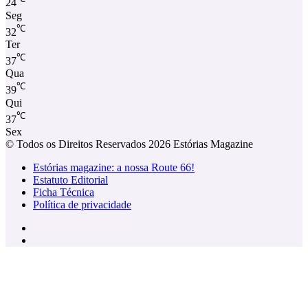
24
Seg
℃
32
Ter
℃
37
Qua
℃
39
Qui
℃
37
Sex
© Todos os Direitos Reservados 2026 Estórias Magazine
Estórias magazine: a nossa Route 66!
Estatuto Editorial
Ficha Técnica
Política de privacidade
Facebook
Instagram
Facebook
X
WhatsApp
Telegram
Viber
Botão
Voltar
ao
Topo