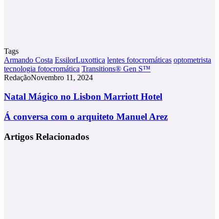
Tags
Armando Costa
EssilorLuxottica
lentes fotocromáticas
optometrista
tecnologia fotocromática
Transitions® Gen S™
Redação
Novembro 11, 2024
Natal
Natal Mágico no Lisbon Marriott Hotel
Mágico
no
Á
Á conversa com o arquiteto Manuel Arez
Lisbon
conversa
Marriott
com
Artigos Relacionados
Hotel
o
arquiteto
Manuel
Arez