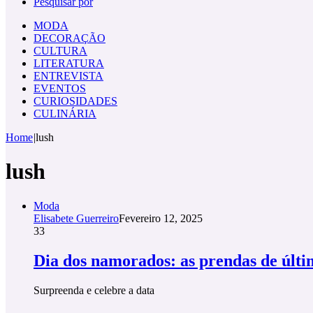
Pesquisar por
MODA
DECORAÇÃO
CULTURA
LITERATURA
ENTREVISTA
EVENTOS
CURIOSIDADES
CULINÁRIA
Home
|
lush
lush
Moda
Elisabete Guerreiro
Fevereiro 12, 2025
33
Dia dos namorados: as prendas de últ
Surpreenda e celebre a data