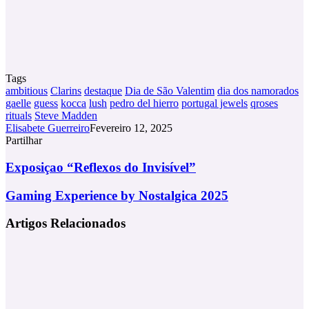
Tags
ambitious
Clarins
destaque
Dia de São Valentim
dia dos namorados
gaelle
guess
kocca
lush
pedro del hierro
portugal jewels
qroses
rituals
Steve Madden
Elisabete Guerreiro
Fevereiro 12, 2025
Partilhar
Facebook
X
LinkedIn
Tumblr
Pinterest
Partilhar
Via
Exposiçao
Exposiçao “Reflexos do Invisível”
Email
“Reflexos
do
Gaming
Gaming Experience by Nostalgica 2025
Invisível”
Experience
by
Artigos Relacionados
Nostalgica
2025