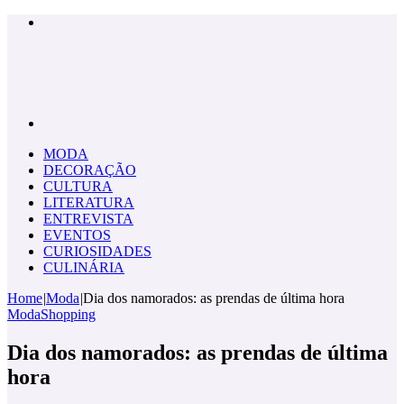
Menu
Pesquisar
por
MODA
DECORAÇÃO
CULTURA
LITERATURA
ENTREVISTA
EVENTOS
CURIOSIDADES
CULINÁRIA
Home
|
Moda
|
Dia dos namorados: as prendas de última hora
Moda
Shopping
Dia dos namorados: as prendas de última
hora