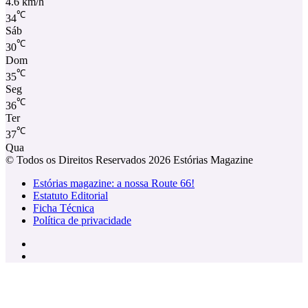
4.6 km/h
℃
34
Sáb
℃
30
Dom
℃
35
Seg
℃
36
Ter
℃
37
Qua
© Todos os Direitos Reservados 2026 Estórias Magazine
Estórias magazine: a nossa Route 66!
Estatuto Editorial
Ficha Técnica
Política de privacidade
Facebook
Instagram
Facebook
X
WhatsApp
Telegram
Viber
Botão
Voltar
ao