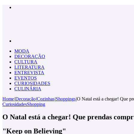
Menu
Pesquisar
por
MODA
DECORAÇÃO
CULTURA
LITERATURA
ENTREVISTA
EVENTOS
CURIOSIDADES
CULINÁRIA
Home
|
Decoração
|
Cozinhas
|
Shoppings
|
O Natal está a chegar! Que p
Curiosidades
Shopping
O Natal está a chegar! Que prendas comp
"Keep on Believing"