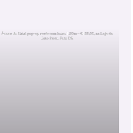
Árvore de Natal pop-up verde com luzes 1,80m – €189,00, na Loja do
Gato Preto. Foto DR