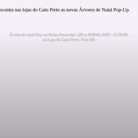
ncontra nas lojas do Gato Preto as novas Árvores de Natal Pop-Up.
Árvore de natal Pop-up Bolas Douradas 1,80 m FARMLAND – €159,00,
na Loja do Gato Preto. Foto DR