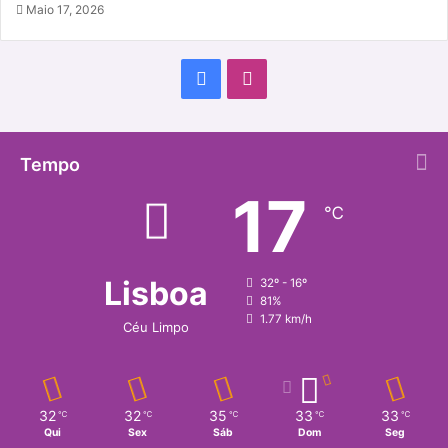
Maio 17, 2026
Facebook
Instagram
Tempo
17
℃
Lisboa
32º - 16º
81%
1.77 km/h
Céu Limpo
32
32
35
33
33
℃
℃
℃
℃
℃
Qui
Sex
Sáb
Dom
Seg