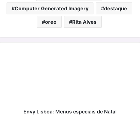
Computer Generated Imagery
destaque
oreo
Rita Alves
Envy
Lisboa:
Menus
especiais
de
Natal
Envy Lisboa: Menus especiais de Natal
“Divertida-
mente
2”