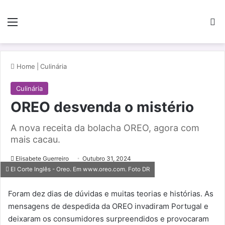
Menu
Pe
Home
|
Culinária
Culinária
OREO desvenda o mistério
A nova receita da bolacha OREO, agora com
mais cacau.
Elisabete Guerreiro
Outubro 31, 2024
El Corte Inglês - Oreo. Em www.oreo.com. Foto DR
Foram dez dias de dúvidas e muitas teorias e histórias. As
mensagens de despedida da OREO invadiram Portugal e
deixaram os consumidores surpreendidos e provocaram