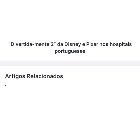
da
Disney
e
Pixar
nos
hospitais
portugueses
“Divertida-mente 2” da Disney e Pixar nos hospitais
portugueses
Artigos Relacionados