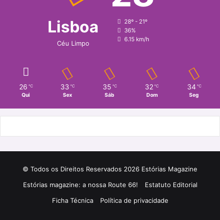
Lisboa
28º - 21º
36%
6.15 km/h
Céu Limpo
26
33
35
32
34
℃
℃
℃
℃
℃
Qui
Sex
Sáb
Dom
Seg
© Todos os Direitos Reservados 2026 Estórias Magazine
Estórias magazine: a nossa Route 66!
Estatuto Editorial
Ficha Técnica
Política de privacidade