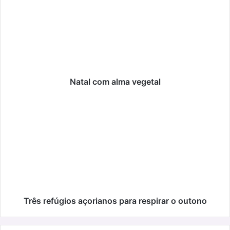
alma
vegetal
Natal com alma vegetal
Três
refúgios
açorianos
para
respirar
o
outono
Três refúgios açorianos para respirar o outono