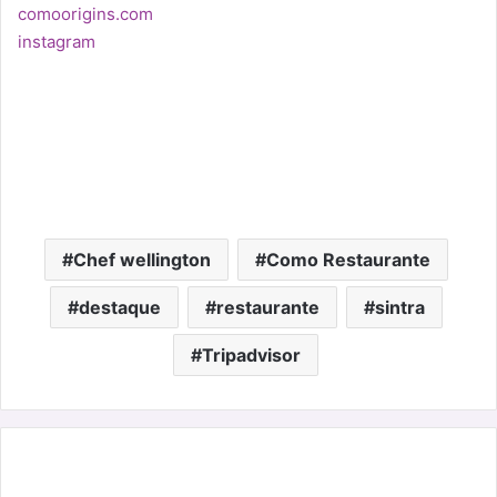
comoorigins.com
instagram
Chef wellington
Como Restaurante
destaque
restaurante
sintra
Tripadvisor
Natal
com