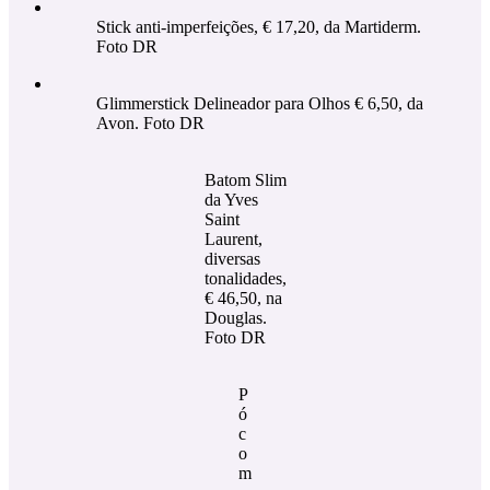
Stick anti-imperfeições, € 17,20, da Martiderm.
Foto DR
Glimmerstick Delineador para Olhos € 6,50, da
Avon. Foto DR
Batom Slim
da Yves
Saint
Laurent,
diversas
tonalidades,
€ 46,50, na
Douglas.
Foto DR
P
ó
c
o
m