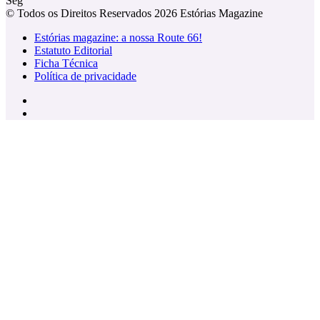
Seg
© Todos os Direitos Reservados 2026 Estórias Magazine
Estórias magazine: a nossa Route 66!
Estatuto Editorial
Ficha Técnica
Política de privacidade
Facebook
Instagram
Facebook
X
WhatsApp
Telegram
Viber
Botão
Voltar
ao
Topo