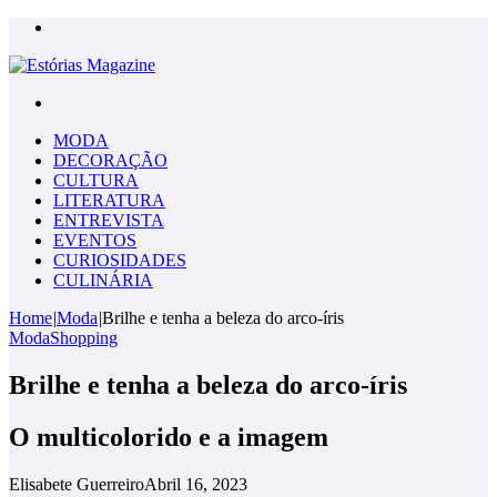
Menu
Pesquisar
por
MODA
DECORAÇÃO
CULTURA
LITERATURA
ENTREVISTA
EVENTOS
CURIOSIDADES
CULINÁRIA
Home
|
Moda
|
Brilhe e tenha a beleza do arco-íris
Moda
Shopping
Brilhe e tenha a beleza do arco-íris
O multicolorido e a imagem
Elisabete Guerreiro
Abril 16, 2023