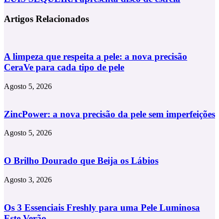
vai
SEQUEIRA
contar
apresenta
Artigos Relacionados
Pedro
disco
Benevides
de
estreia
A limpeza que respeita a pele: a nova precisão
CeraVe para cada tipo de pele
Agosto 5, 2026
ZincPower: a nova precisão da pele sem imperfeições
Agosto 5, 2026
O Brilho Dourado que Beija os Lábios
Agosto 3, 2026
Os 3 Essenciais Freshly para uma Pele Luminosa
Este Verão