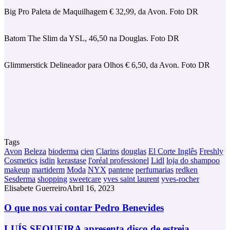
Big Pro Paleta de Maquilhagem € 32,99, da Avon. Foto DR
Batom The Slim da YSL, 46,50 na Douglas. Foto DR
Glimmerstick Delineador para Olhos € 6,50, da Avon. Foto DR
Tags
Avon
Beleza
bioderma
cien
Clarins
douglas
El Corte Inglês
Freshly
Cosmetics
isdin
kerastase
l'oréal professionel
Lidl
loja do shampoo
makeup
martiderm
Moda
NYX
pantene
perfumarias
redken
Sesderma
shopping
sweetcare
yves saint laurent
yves-rocher
Elisabete Guerreiro
Abril 16, 2023
O
O que nos vai contar Pedro Benevides
que
nos
LUÍS
LUÍS SEQUEIRA apresenta disco de estreia