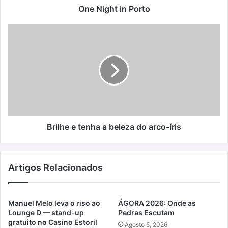
One Night in Porto
Brilhe
e
tenha
a
beleza
do
arco-
íris
Brilhe e tenha a beleza do arco-íris
Artigos Relacionados
Manuel Melo leva o riso ao
ÁGORA 2026: Onde as
Lounge D — stand-up
Pedras Escutam
gratuito no Casino Estoril
Agosto 5, 2026