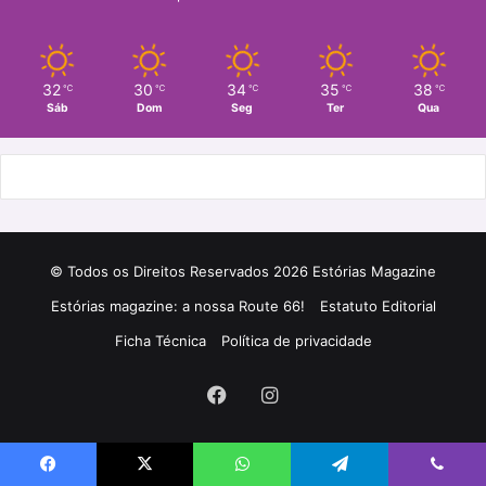
32
30
34
35
38
℃
℃
℃
℃
℃
Sáb
Dom
Seg
Ter
Qua
© Todos os Direitos Reservados 2026 Estórias Magazine
Estórias magazine: a nossa Route 66!
Estatuto Editorial
Ficha Técnica
Política de privacidade
Facebook
Instagram
Facebook
X
WhatsApp
Telegram
Viber