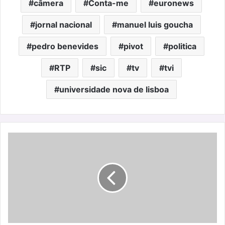
câmera
Conta-me
euronews
jornal nacional
manuel luis goucha
pedro benevides
pivot
politica
RTP
sic
tv
tvi
universidade nova de lisboa
One
Night
in
Porto