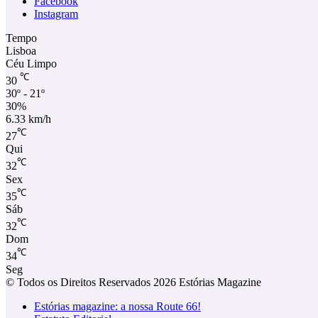
Facebook
Instagram
Tempo
Lisboa
Céu Limpo
℃
30
30º - 21º
30%
6.33 km/h
℃
27
Qui
℃
32
Sex
℃
35
Sáb
℃
32
Dom
℃
34
Seg
© Todos os Direitos Reservados 2026 Estórias Magazine
Estórias magazine: a nossa Route 66!