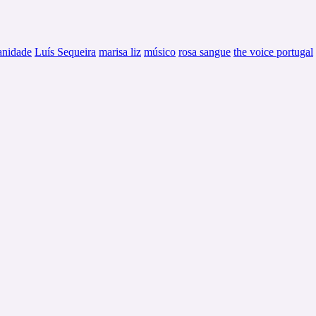
nidade
Luís Sequeira
marisa liz
músico
rosa sangue
the voice portugal