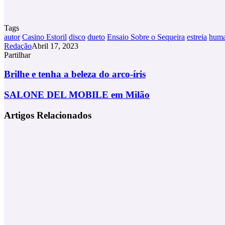
Tags
autor
Casino Estoril
disco
dueto
Ensaio Sobre o Sequeira
estreia
huma
Redação
Abril 17, 2023
Partilhar
Facebook
X
LinkedIn
Tumblr
Pinterest
Partilhar
Via
Brilhe
Brilhe e tenha a beleza do arco-íris
Email
e
tenha
SALONE
SALONE DEL MOBILE em Milão
a
DEL
beleza
MOBILE
Artigos Relacionados
do
em
arco-
Milão
íris