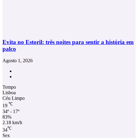
Evita no Estoril: três noites para sentir a história em
palco
Agosto 1, 2026
Facebook
Instagram
Tempo
Lisboa
Céu Limpo
℃
19
34º - 17º
83%
2.18 km/h
℃
34
Sex