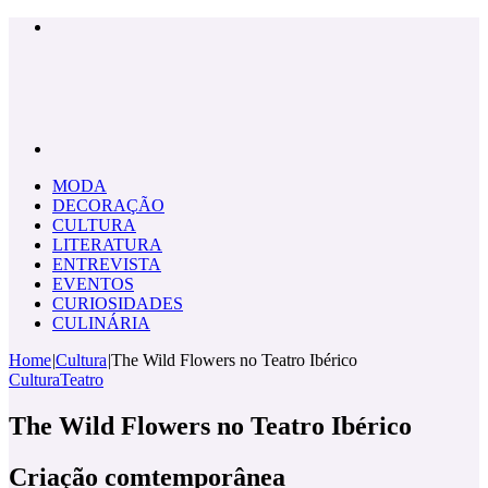
Menu
Pesquisar
por
MODA
DECORAÇÃO
CULTURA
LITERATURA
ENTREVISTA
EVENTOS
CURIOSIDADES
CULINÁRIA
Home
|
Cultura
|
The Wild Flowers no Teatro Ibérico
Cultura
Teatro
The Wild Flowers no Teatro Ibérico
Criação comtemporânea