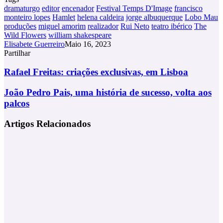
dramaturgo
editor
encenador
Festival Temps D'Image
francisco
monteiro lopes
Hamlet
helena caldeira
jorge albuquerque
Lobo Mau
produções
miguel amorim
realizador
Rui Neto
teatro ibérico
The
Wild Flowers
william shakespeare
Elisabete Guerreiro
Maio 16, 2023
Partilhar
Facebook
X
LinkedIn
Tumblr
Pinterest
Partilhar
Via
Rafael
Rafael Freitas: criações exclusivas, em Lisboa
Email
Freitas:
criações
João
João Pedro Pais, uma história de sucesso, volta aos
exclusivas,
Pedro
palcos
em
Pais,
Lisboa
uma
Artigos Relacionados
história
de
sucesso,
volta
aos
palcos