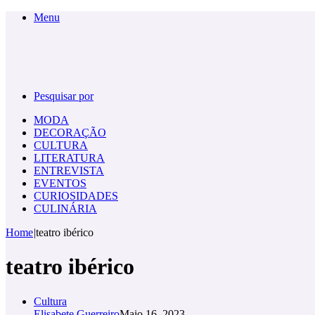
Menu
Pesquisar por
MODA
DECORAÇÃO
CULTURA
LITERATURA
ENTREVISTA
EVENTOS
CURIOSIDADES
CULINÁRIA
Home
|
teatro ibérico
teatro ibérico
Cultura
Elisabete Guerreiro
Maio 16, 2023