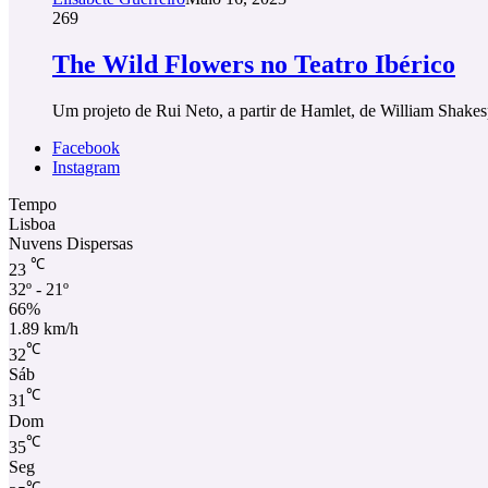
269
The Wild Flowers no Teatro Ibérico
Um projeto de Rui Neto, a partir de Hamlet, de William Shakes
Facebook
Instagram
Tempo
Lisboa
Nuvens Dispersas
℃
23
32º - 21º
66%
1.89 km/h
℃
32
Sáb
℃
31
Dom
℃
35
Seg
℃