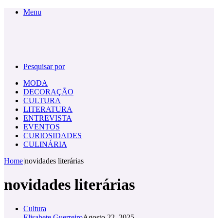
Menu
Pesquisar por
MODA
DECORAÇÃO
CULTURA
LITERATURA
ENTREVISTA
EVENTOS
CURIOSIDADES
CULINÁRIA
Home
|
novidades literárias
novidades literárias
Cultura
Elisabete Guerreiro
Agosto 22, 2025