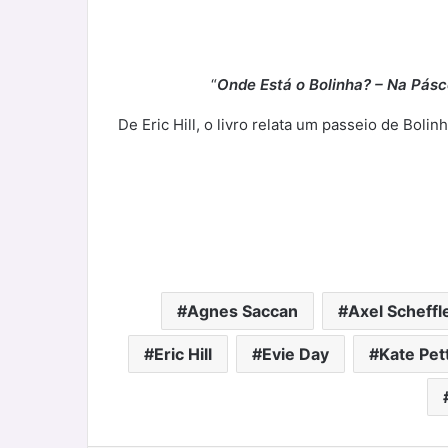
“
Onde Está o Bolinha? – Na Pás
De Eric Hill, o livro relata um passeio de Boli
Agnes Saccan
Axel Scheffl
Eric Hill
Evie Day
Kate Pet