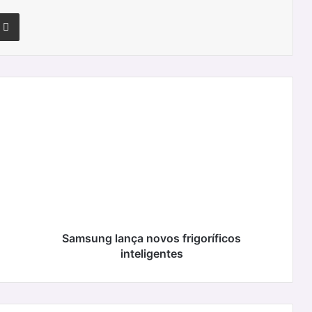
terest
Partilhar Via Email
Samsung
lança
novos
frigoríficos
inteligentes
Samsung lança novos frigoríficos
inteligentes