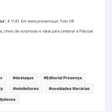
coa
“, € 11,61. Em www.presenca.pt. Foto DR
nha, cheio de surpresas e ideal para celebrar a Páscoa!
er
destaque
Editorial Presença
ty
minileitores
novidades literárias
páscoa