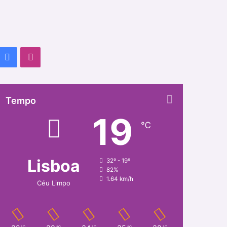
Facebook
Instagram
Tempo
19
℃
Lisboa
32º - 19º
82%
1.64 km/h
Céu Limpo