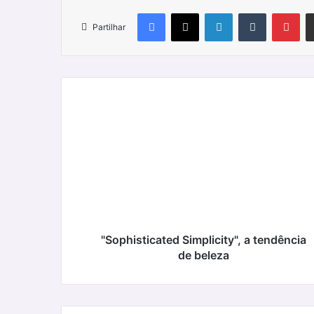
Facebook
X
LinkedIn
Tumblr
Pin
Partilhar
"Sophisticated
Simplicity",
a
tendência
de
beleza
"Sophisticated Simplicity", a tendência
de beleza