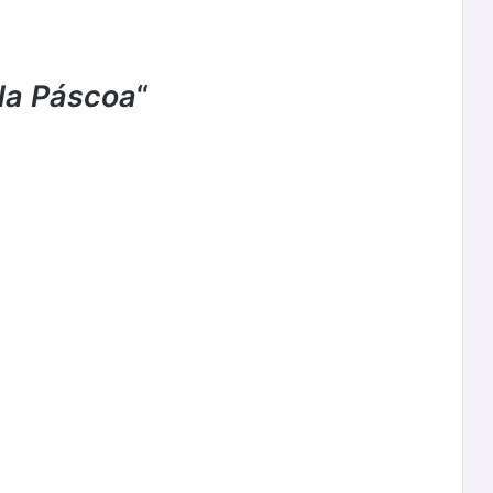
Na Páscoa
“