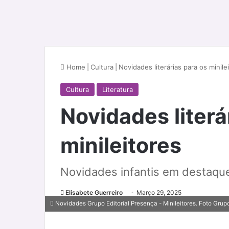
Home
|
Cultura
|
Novidades literárias para os minile
Cultura
Literatura
Novidades literá
minileitores
Novidades infantis em destaqu
Elisabete Guerreiro
Março 29, 2025
Novidades Grupo Editorial Presença - Minileitores. Foto Grup