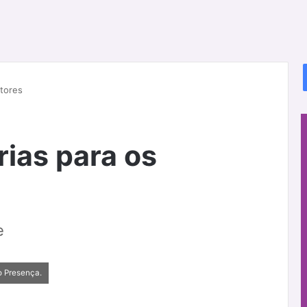
itores
rias para os
e
o Presença.