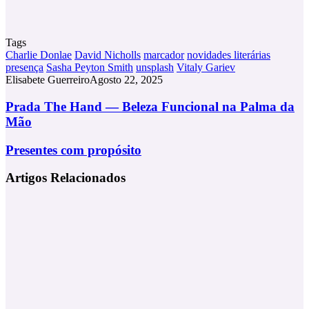
Tags
Charlie Donlae
David Nicholls
marcador
novidades literárias
presença
Sasha Peyton Smith
unsplash
Vitaly Gariev
Elisabete Guerreiro
Agosto 22, 2025
Prada
Prada The Hand — Beleza Funcional na Palma da
The
Mão
Hand
—
Presentes
Presentes com propósito
Beleza
com
Funcional
propósito
Artigos Relacionados
na
Palma
da
Mão