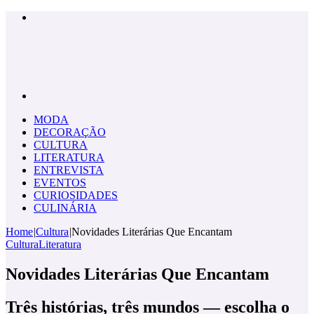
Menu
Pesquisar
por
MODA
DECORAÇÃO
CULTURA
LITERATURA
ENTREVISTA
EVENTOS
CURIOSIDADES
CULINÁRIA
Home
|
Cultura
|
Novidades Literárias Que Encantam
Cultura
Literatura
Novidades Literárias Que Encantam
Três histórias, três mundos — escolha o