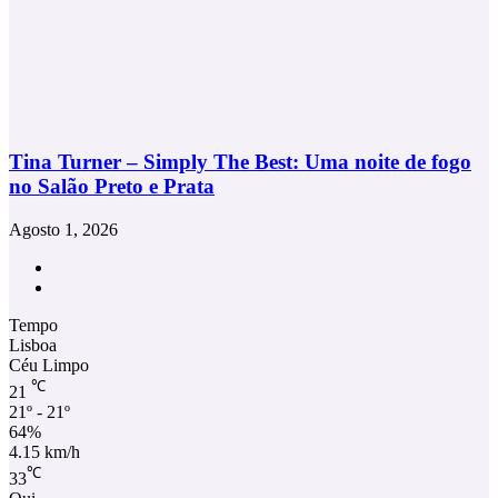
Tina Turner – Simply The Best: Uma noite de fogo
no Salão Preto e Prata
Agosto 1, 2026
Facebook
Instagram
Tempo
Lisboa
Céu Limpo
℃
21
21º - 21º
64%
4.15 km/h
℃
33