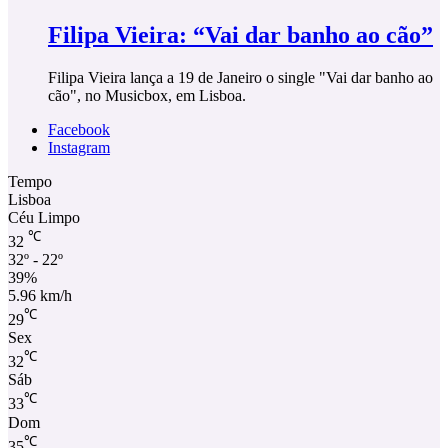
Filipa Vieira: “Vai dar banho ao cão”
Filipa Vieira lança a 19 de Janeiro o single "Vai dar banho ao
cão", no Musicbox, em Lisboa.
Facebook
Instagram
Tempo
Lisboa
Céu Limpo
℃
32
32º - 22º
39%
5.96 km/h
℃
29
Sex
℃
32
Sáb
℃
33
Dom
℃
35