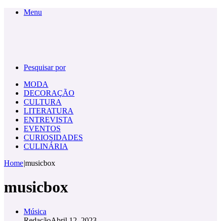
Menu
Pesquisar por
MODA
DECORAÇÃO
CULTURA
LITERATURA
ENTREVISTA
EVENTOS
CURIOSIDADES
CULINÁRIA
Home
|
musicbox
musicbox
Música
Redação
Abril 12, 2023