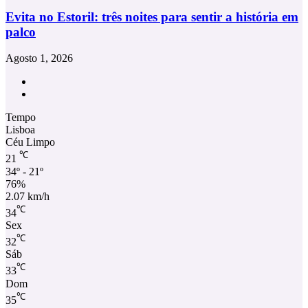
Evita no Estoril: três noites para sentir a história em
palco
Agosto 1, 2026
Facebook
Instagram
Tempo
Lisboa
Céu Limpo
℃
21
34º - 21º
76%
2.07 km/h
℃
34
Sex
℃
32
Sáb
℃
33
Dom
℃
35