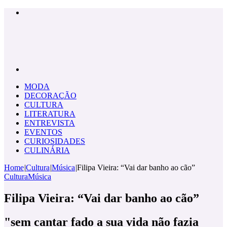
Menu
Pesquisar
por
MODA
DECORAÇÃO
CULTURA
LITERATURA
ENTREVISTA
EVENTOS
CURIOSIDADES
CULINÁRIA
Home
|
Cultura
|
Música
|
Filipa Vieira: “Vai dar banho ao cão”
Cultura
Música
Filipa Vieira: “Vai dar banho ao cão”
"sem cantar fado a sua vida não fazia