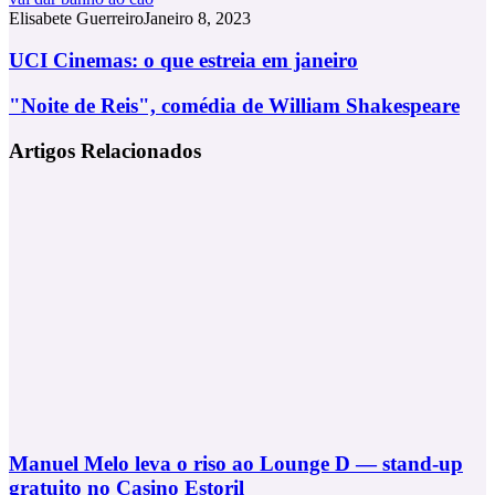
Elisabete Guerreiro
Janeiro 8, 2023
UCI
UCI Cinemas: o que estreia em janeiro
Cinemas:
o
"Noite
"Noite de Reis", comédia de William Shakespeare
que
de
estreia
Reis",
Artigos Relacionados
em
comédia
janeiro
de
William
Shakespeare
Manuel Melo leva o riso ao Lounge D — stand-up
gratuito no Casino Estoril