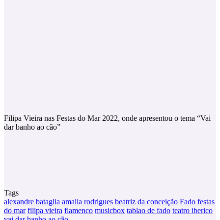
Filipa Vieira nas Festas do Mar 2022, onde apresentou o tema “Vai
dar banho ao cão”
Tags
alexandre bataglia
amalia rodrigues
beatriz da conceição
Fado
festas
do mar
filipa vieira
flamenco
musicbox
tablao de fado
teatro iberico
vai dar banho ao cão