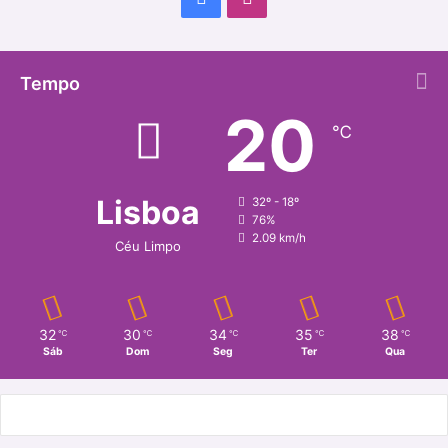
Tempo
20
℃
Lisboa
32º - 18º
76%
2.09 km/h
Céu Limpo
32
30
34
35
38
℃
℃
℃
℃
℃
Sáb
Dom
Seg
Ter
Qua