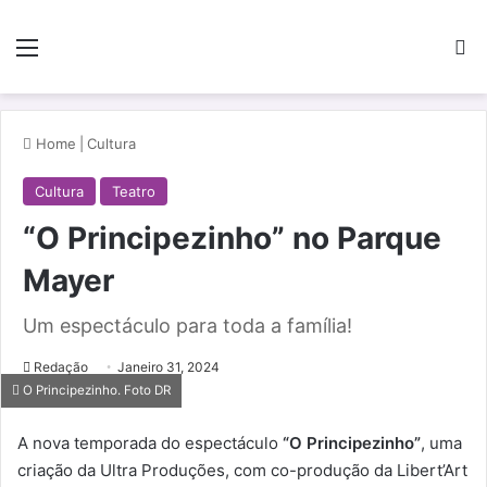
Menu
Pe
Home
|
Cultura
Cultura
Teatro
“O Principezinho” no Parque
Mayer
Um espectáculo para toda a família!
Redação
Janeiro 31, 2024
O Principezinho. Foto DR
A nova temporada do espectáculo
“O Principezinho”
, uma
criação da Ultra Produções, com co-produção da Libert’Art