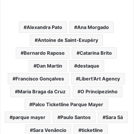
Alexandra Pato
Ana Morgado
Antoine de Saint-Exupéry
Bernardo Raposo
Catarina Brito
Dan Martin
destaque
Francisco Gonçalves
Libert'Art Agency
Maria Braga da Cruz
O Principezinho
Palco Ticketline Parque Mayer
parque mayer
Paulo Santos
Sara Sá
Sara Venâncio
ticketline