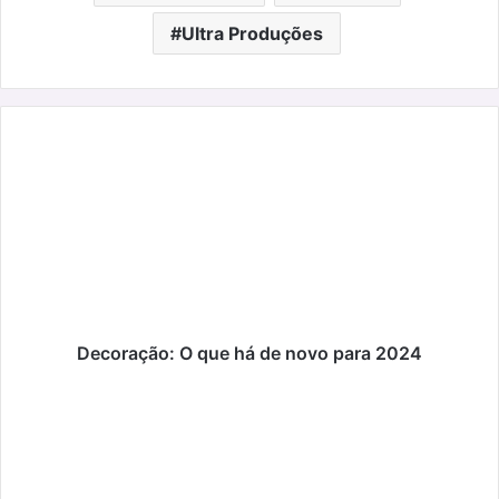
Ultra Produções
Decoração:
O
que
há
de
novo
para
2024
Decoração: O que há de novo para 2024
São
Valentim
no
Hotel
Quinta