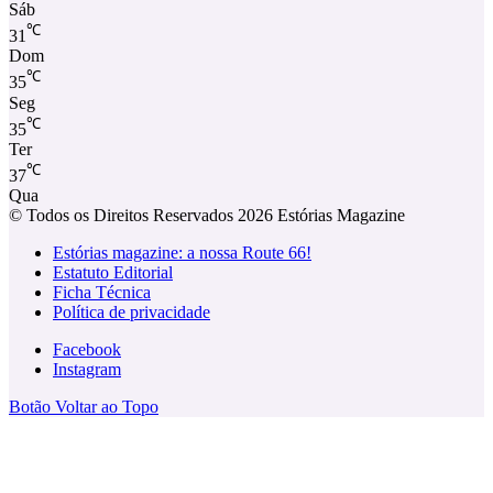
Sáb
℃
31
Dom
℃
35
Seg
℃
35
Ter
℃
37
Qua
© Todos os Direitos Reservados 2026 Estórias Magazine
Estórias magazine: a nossa Route 66!
Estatuto Editorial
Ficha Técnica
Política de privacidade
Facebook
Instagram
Botão Voltar ao Topo