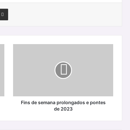
terest
Partilhar Via Email
Fins
de
semana
prolongados
e
pontes
de
2023
Fins de semana prolongados e pontes
de 2023