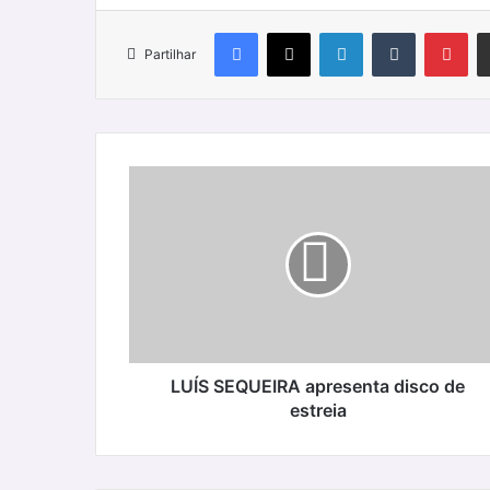
Facebook
X
LinkedIn
Tumblr
Pin
Partilhar
LUÍS
SEQUEIRA
apresenta
disco
de
estreia
LUÍS SEQUEIRA apresenta disco de
estreia