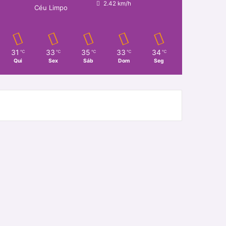
2.42 km/h
Céu Limpo
31
33
35
33
34
℃
℃
℃
℃
℃
Qui
Sex
Sáb
Dom
Seg