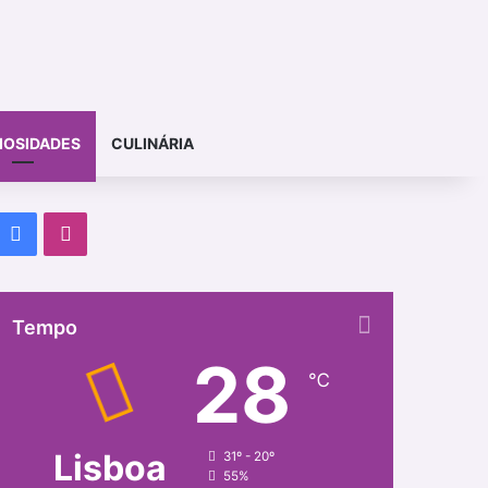
IOSIDADES
CULINÁRIA
Facebook
Instagram
Tempo
28
℃
Lisboa
31º - 20º
55%