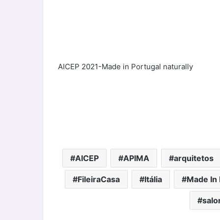
AICEP 2021-Made in Portugal naturally
AICEP
APIMA
arquitetos
FileiraCasa
Itália
Made In 
salo