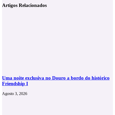
mas
nova
Artigos Relacionados
vou
tendência
usar.
na
decoração
Uma noite exclusiva no Douro a bordo do histórico
Friendship I
Agosto 3, 2026