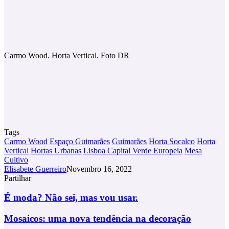
Carmo Wood. Horta Vertical. Foto DR
Tags
Carmo Wood
Espaço Guimarães
Guimarães
Horta Socalco
Horta
Vertical
Hortas Urbanas
Lisboa Capital Verde Europeia
Mesa
Cultivo
Elisabete Guerreiro
Novembro 16, 2022
Partilhar
Facebook
X
LinkedIn
Tumblr
Pinterest
Partilhar
Via
É
É moda? Não sei, mas vou usar.
Email
moda?
Não
Mosaicos:
Mosaicos: uma nova tendência na decoração
sei,
uma