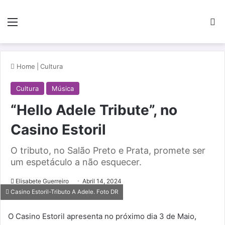
Menu
Pe
Home
|
Cultura
Cultura
Música
“Hello Adele Tribute”, no
Casino Estoril
O tributo, no Salão Preto e Prata, promete ser
um espetáculo a não esquecer.
Elisabete Guerreiro
Abril 14, 2024
Casino Estoril-Tributo A Adele. Foto DR
O Casino Estoril apresenta no próximo dia 3 de Maio,