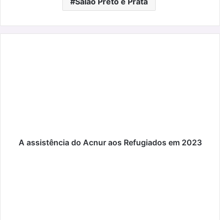
Salão Preto e Prata
A
assistência
do
Acnur
aos
Refugiados
em
2023
A assistência do Acnur aos Refugiados em 2023
3º
Jantar
enogastronómico
do
Ristorante
La