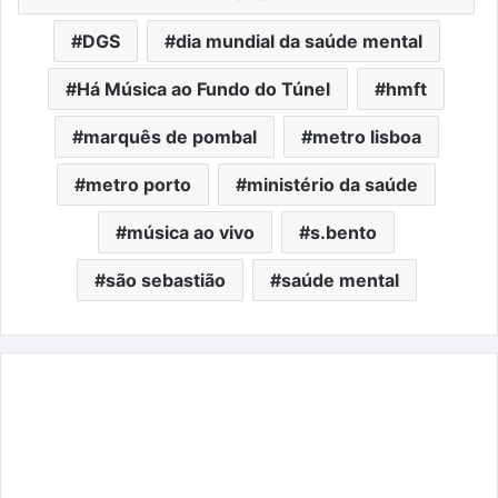
DGS
dia mundial da saúde mental
Há Música ao Fundo do Túnel
hmft
marquês de pombal
metro lisboa
metro porto
ministério da saúde
música ao vivo
s.bento
são sebastião
saúde mental
Fashion
Show
em
Verona:
moda