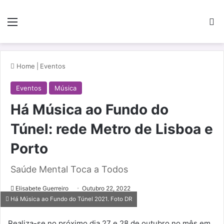
Menu
Pe
Home
|
Eventos
Eventos
Música
Há Música ao Fundo do
Túnel: rede Metro de Lisboa e
Porto
Saúde Mental Toca a Todos
Elisabete Guerreiro
Outubro 22, 2022
Há Música ao Fundo do Túnel 2021. Foto DR
Realiza-se no próximo dia 27 e 28 de outubro no mês em