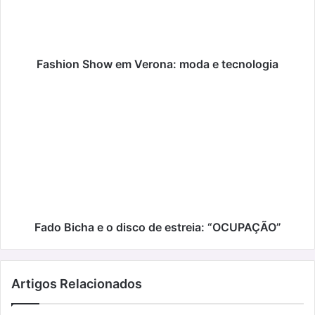
e
tecnologia
Fashion Show em Verona: moda e tecnologia
Fado
Bicha
e
o
disco
de
estreia:
“OCUPAÇÃO”
Fado Bicha e o disco de estreia: “OCUPAÇÃO”
Artigos Relacionados