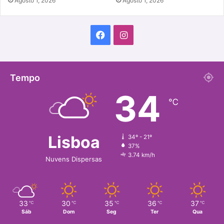
Agosto 1, 2026
Agosto 1, 2026
Facebook
Instagram
Tempo
34
℃
Lisboa
34º - 21º
37%
3.74 km/h
Nuvens Dispersas
33
30
35
36
37
℃
℃
℃
℃
℃
Sáb
Dom
Seg
Ter
Qua