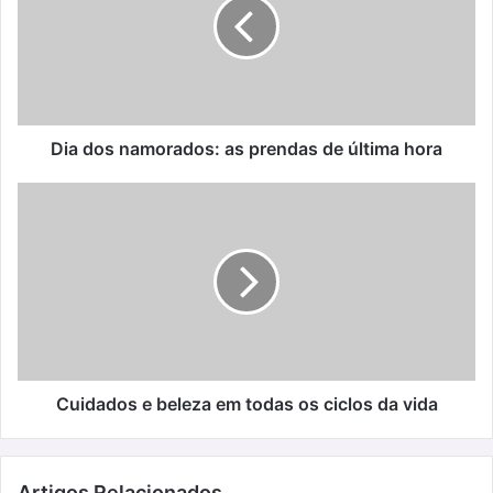
as
prendas
de
última
hora
Dia dos namorados: as prendas de última hora
Cuidados
e
beleza
em
todas
os
ciclos
da
vida
Cuidados e beleza em todas os ciclos da vida
Artigos Relacionados