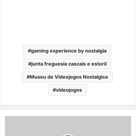
gaming experience by nostalgia
junta freguesia cascais e estoril
Museu de Videojogos Nostalgica
videojogos
Dia
dos
namorados: