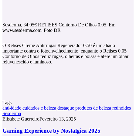
Sesderma, 34,95€ RETISES Contorno De Olhos 0.05. Em
www.sesderma.com. Foto DR
O Retises Creme Antirrugas Regenerador 0.50 é um aliado
importante contra o fotoenvelhecimento, enquanto o Retises 0.05
Contorno de Olhos reduz rugas, olheiras e bolsas e afere um olhar
rejuvenescido e luminoso.
Tags
anti-idade
cuidados e beleza
destaque
produtos de beleza
retinóides
Sesderma
Elisabete Guerreiro
Fevereiro 13, 2025
Gaming
Gaming Experience by Nostalgica 2025
Experience