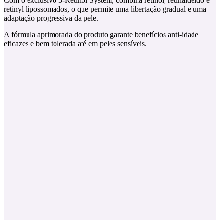
Com o exclusivo 3-Retinol System, combina retinol, retinaldeído e
retinyl lipossomados, o que permite uma libertação gradual e uma
adaptação progressiva da pele.
A fórmula aprimorada do produto garante benefícios anti-idade
eficazes e bem tolerada até em peles sensíveis.