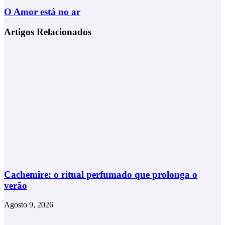
by
O
O Amor está no ar
Nostalgica
Amor
2025
está
Artigos Relacionados
no
ar
Cachemire: o ritual perfumado que prolonga o
verão
Agosto 9, 2026