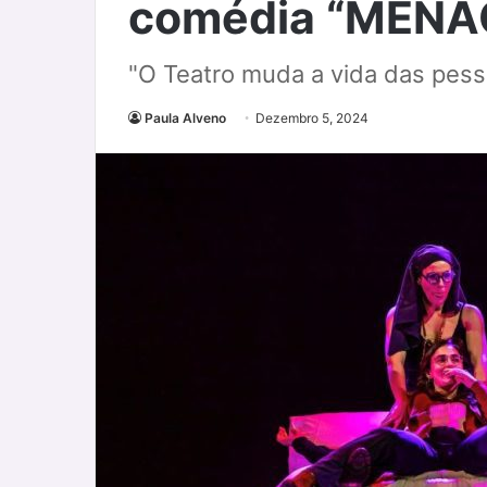
comédia “MÉNAG
"O Teatro muda a vida das pess
Paula Alveno
Dezembro 5, 2024