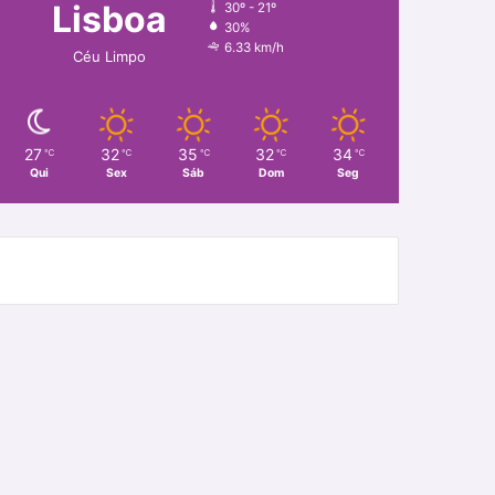
Lisboa
30º - 21º
30%
6.33 km/h
Céu Limpo
27
32
35
32
34
℃
℃
℃
℃
℃
Qui
Sex
Sáb
Dom
Seg