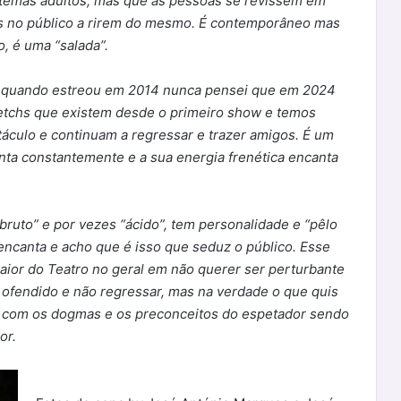
e temas adultos, mas que as pessoas se revissem em
os no público a rirem do mesmo. É contemporâneo mas
, é uma “salada”.
 quando estreou em 2014 nunca pensei que em 2024
sketchs que existem desde o primeiro show e temos
áculo e continuam a regressar e trazer amigos. É um
ta constantemente e a sua energia frenética encanta
ruto” e por vezes “ácido”, tem personalidade e “pêlo
encanta e acho que é isso que seduz o público. Esse
aior do Teatro no geral em não querer ser perturbante
 ofendido e não regressar, mas na verdade o que quis
e com os dogmas e os preconceitos do espetador sendo
dor.