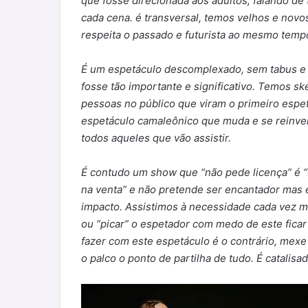
que fosse direcionada aos adultos, falando d
cada cena. é transversal, temos velhos e nov
respeita o passado e futurista ao mesmo tempo
É um espetáculo descomplexado, sem tabus e
fosse tão importante e significativo. Temos 
pessoas no público que viram o primeiro espet
espetáculo camaleônico que muda e se reinven
todos aqueles que vão assistir.
É contudo um show que “não pede licença” é “b
na venta” e não pretende ser encantador mas 
impacto. Assistimos à necessidade cada vez m
ou “picar” o espetador com medo de este ficar
fazer com este espetáculo é o contrário, mex
o palco o ponto de partilha de tudo. É catalisa