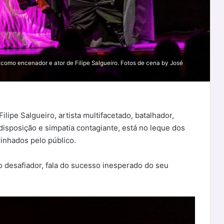
omo encenador e ator de Filipe Salgueiro. Fotos de cena by José
ilipe Salgueiro, artista multifacetado, batalhador,
isposição e simpatia contagiante, está no leque dos
inhados pelo público.
o desafiador, fala do sucesso inesperado do seu