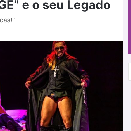
E” e o seu Legado
oas!"