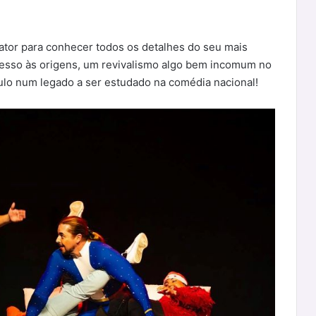
ator para conhecer todos os detalhes do seu mais
resso às origens, um revivalismo algo bem incomum no
ulo num legado a ser estudado na comédia nacional!