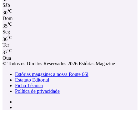
Sáb
℃
30
Dom
℃
35
Seg
℃
36
Ter
℃
37
Qua
© Todos os Direitos Reservados 2026 Estórias Magazine
Estórias magazine: a nossa Route 66!
Estatuto Editorial
Ficha Técnica
Política de privacidade
Facebook
Instagram
Facebook
X
WhatsApp
Telegram
Viber
Botão
Voltar
ao
Topo