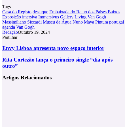
Tags
Casa do Registo
destaque
Embaixada do Reino dos Países Baixos
Exposição imersiva
Immersivus Gallery
Living Van Gogh
Massimiliano Siccardi
Museu da Água
Nuno Maya
Pintura
portugal
agenda
Van Gogh
Redação
Outubro 19, 2024
Partilhar
Facebook
X
LinkedIn
Tumblr
Pinterest
Partilhar
Via
Envy
Envy Lisboa apresenta novo espaço interior
Email
Lisboa
apresenta
Rita
Rita Cortezão lança o primeiro single “dia após
novo
Cortezão
outro”
espaço
lança
interior
o
Artigos Relacionados
primeiro
single
“dia
após
outro”