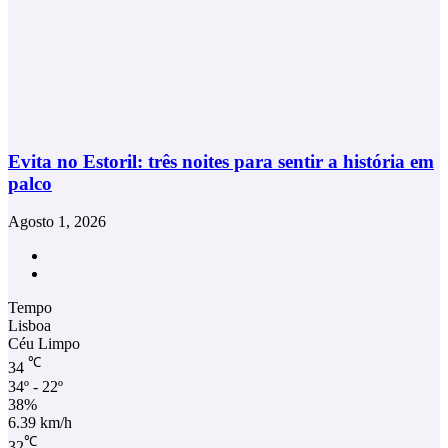
Evita no Estoril: três noites para sentir a história em
palco
Agosto 1, 2026
Facebook
Instagram
Tempo
Lisboa
Céu Limpo
℃
34
34º - 22º
38%
6.39 km/h
℃
32