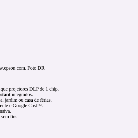
ww.epson.com. Foto DR
s que projetores DLP de 1 chip.
stant
integrados.
a, jardim ou casa de férias.
ligente e Google Cast™.
nsiva.
 sem fios.