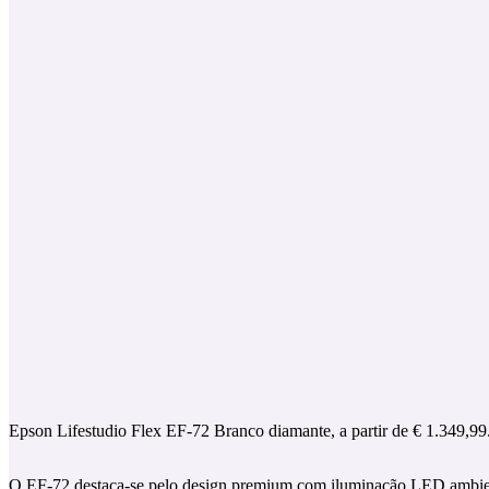
Epson Lifestudio Flex EF-72 Branco diamante, a partir de € 1.349
O EF-72 destaca-se pelo design premium com iluminação LED ambien