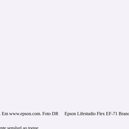
,99. Em www.epson.com. Foto DR
Epson Lifestudio Flex EF-71 Bran
te sensível ao toque.