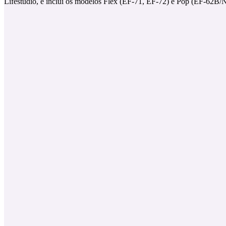
Lifestudio, e inclui os modelos Flex (EF-71, EF-72) e Pop (EF-62B