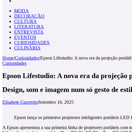
Pesquisar
por
MODA
DECORAÇÃO
CULTURA
LITERATURA
ENTREVISTA
EVENTOS
CURIOSIDADES
CULINÁRIA
Home
|
Curiosidades
|
Epson Lifestudio: A nova era da projeção portátil
Curiosidades
Epson Lifestudio: A nova era da projeção p
Design, som e imagem num só gesto de esti
Elisabete Guerreiro
Setembro 16, 2025
Epson lança os primeiros projetores inteligentes portáteis
A Epson apresentou a sua primeira linha de projetores portáteis co