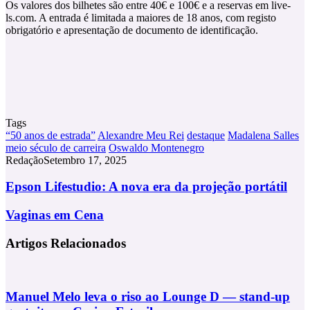
Os valores dos bilhetes são entre 40€ e 100€ e a reservas em live-
ls.com. A entrada é limitada a maiores de 18 anos, com registo
obrigatório e apresentação de documento de identificação.
Tags
“50 anos de estrada”
Alexandre Meu Rei
destaque
Madalena Salles
meio século de carreira
Oswaldo Montenegro
Redação
Setembro 17, 2025
Epson
Epson Lifestudio: A nova era da projeção portátil
Lifestudio:
A
Vaginas
Vaginas em Cena
nova
em
era
Cena
Artigos Relacionados
da
projeção
portátil
Manuel Melo leva o riso ao Lounge D — stand-up