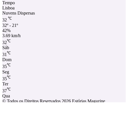
Tempo
Lisboa
Nuvens Dispersas
℃
32
32º - 21º
42%
3.69 km/h
℃
32
Sáb
℃
31
Dom
℃
35
Seg
℃
35
Ter
℃
37
Qua
© Todos os Direitos Reservados 2026 Estórias Magazine
Estórias magazine: a nossa Route 66!
Estatuto Editorial
Ficha Técnica
Política de privacidade