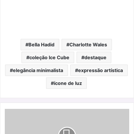
Bella Hadid
Charlotte Wales
coleção Ice Cube
destaque
elegância minimalista
expressão artística
ícone de luz
Longchamp
x
Gloverall:
tradição