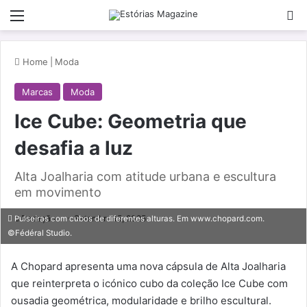
Menu
Pe
Home
|
Moda
Marcas
Moda
Ice Cube: Geometria que
desafia a luz
Alta Joalharia com atitude urbana e escultura
em movimento
Redação
Setembro 15, 2025
Pulseiras com cubos de diferentes alturas. Em www.chopard.com.
©Fédéral Studio.
A Chopard apresenta uma nova cápsula de Alta Joalharia
que reinterpreta o icónico cubo da coleção Ice Cube com
ousadia geométrica, modularidade e brilho escultural.