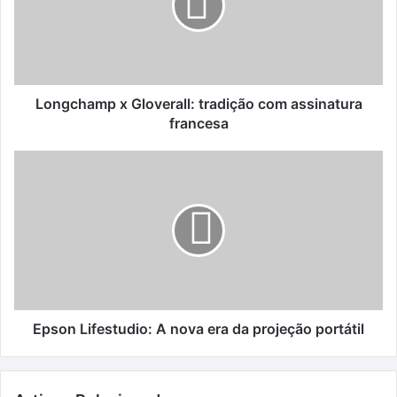
com
assinatura
francesa
Longchamp x Gloverall: tradição com assinatura
francesa
Epson
Lifestudio:
A
nova
era
da
projeção
portátil
Epson Lifestudio: A nova era da projeção portátil