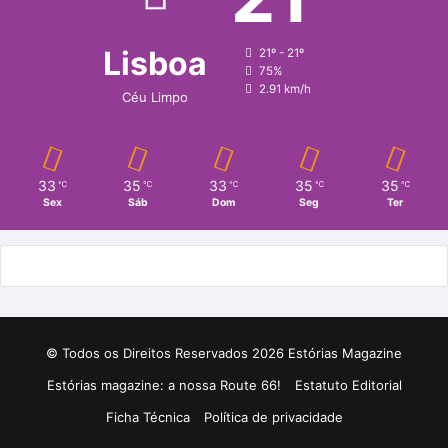
Lisboa
21º - 21º
75%
2.91 km/h
Céu Limpo
33
35
33
35
35
℃
℃
℃
℃
℃
Sex
Sáb
Dom
Seg
Ter
© Todos os Direitos Reservados 2026 Estórias Magazine
Estórias magazine: a nossa Route 66!
Estatuto Editorial
Ficha Técnica
Política de privacidade