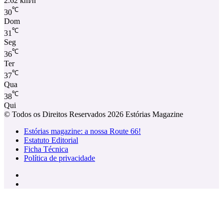
2.62 km/h
℃
30
Dom
℃
31
Seg
℃
36
Ter
℃
37
Qua
℃
38
Qui
© Todos os Direitos Reservados 2026 Estórias Magazine
Estórias magazine: a nossa Route 66!
Estatuto Editorial
Ficha Técnica
Política de privacidade
Facebook
Instagram
Facebook
X
WhatsApp
Telegram
Viber
Botão
Voltar
ao