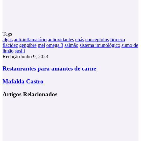
Tags
algas
anti-inflamatório
antioxidantes
chás
conceptplus
firmeza
flacidez
gengibre
mel
omega 3
salmão
sistema imunológico
sumo de
limão
sushi
Redação
Junho 9, 2023
Restaurantes
Restaurantes para amantes de carne
para
amantes
Mafalda
Mafalda Castro
de
Castro
carne
Artigos Relacionados