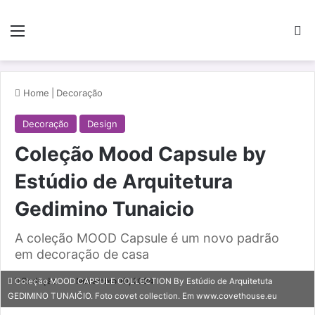
Menu
Pe
Home
|
Decoração
Decoração
Design
Coleção Mood Capsule by
Estúdio de Arquitetura
Gedimino Tunaicio
A coleção MOOD Capsule é um novo padrão
em decoração de casa
Redação
Novembro 10, 2024
Coleção MOOD CAPSULE COLLECTION By Estúdio de Arquitetuta
GEDIMINO TUNAIČIO. Foto covet collection. Em www.covethouse.eu