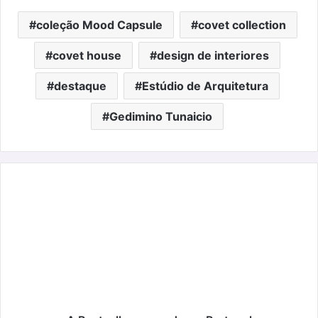
coleção Mood Capsule
covet collection
covet house
design de interiores
destaque
Estúdio de Arquitetura
Gedimino Tunaicio
A
Bestseller
e
a
moda
em
Portugal