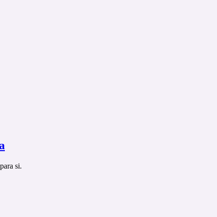
a
ara si.