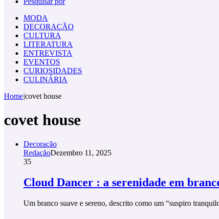
Pesquisar por
MODA
DECORAÇÃO
CULTURA
LITERATURA
ENTREVISTA
EVENTOS
CURIOSIDADES
CULINÁRIA
Home
|
covet house
covet house
Decoração
Redação
Dezembro 11, 2025
35
Cloud Dancer : a serenidade em branc
Um branco suave e sereno, descrito como um “suspiro tranqui