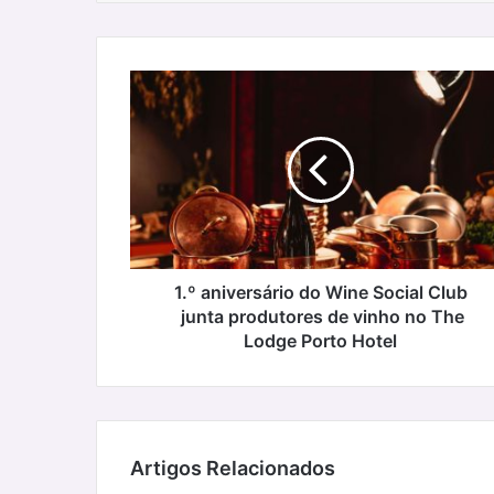
1.º
aniversário
do
Wine
Social
Club
junta
produtores
de
vinho
1.º aniversário do Wine Social Club
no
junta produtores de vinho no The
The
Lodge Porto Hotel
Lodge Porto
Hotel
Artigos Relacionados