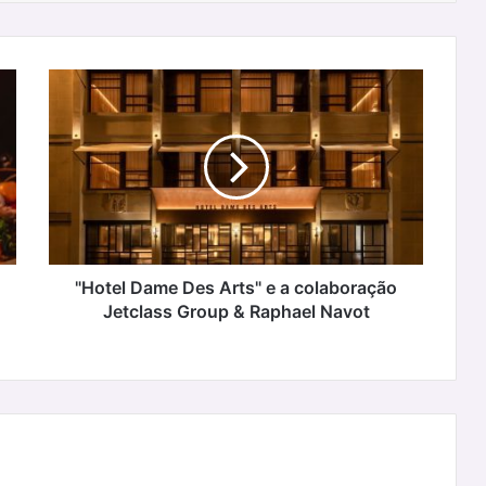
"Hotel
Dame
Des
Arts"
e
a
colaboração
Jetclass
Group
&
"Hotel Dame Des Arts" e a colaboração
Raphael
Jetclass Group & Raphael Navot
Navot