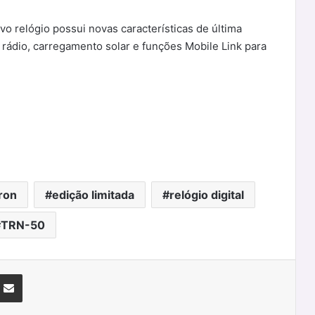
o relógio possui novas características de última
 rádio, carregamento solar e funções Mobile Link para
ron
edição limitada
relógio digital
TRN-50
nterest
Partilhar Via Email