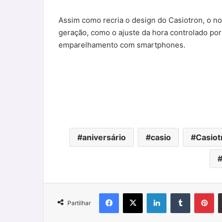
Assim como recria o design do Casiotron, o nov
geração, como o ajuste da hora controlado por
emparelhamento com smartphones.
aniversário
casio
Casiot
Facebook
X
LinkedIn
Tumblr
Pi
Partilhar