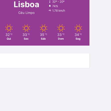
Lisboa
32º - 20º
74%
1.78 km/h
Céu Limpo
32
33
35
33
34
℃
℃
℃
℃
℃
Qui
Sex
Sáb
Dom
Seg