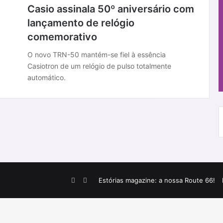
Casio assinala 50º aniversário com
lançamento de relógio
comemorativo
O novo TRN-50 mantém-se fiel à essência
Casiotron de um relógio de pulso totalmente
automático.
Facebook
Instagram
Estórias magazine: a nossa Route 66!