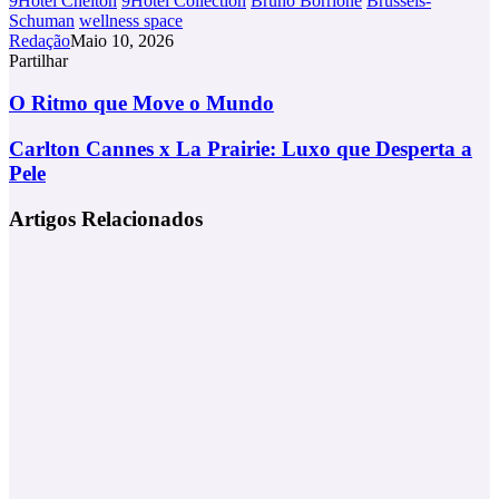
9Hotel Chelton
9Hotel Collection
Bruno Borrione
Brussels-
Schuman
wellness space
Redação
Maio 10, 2026
Partilhar
Facebook
X
LinkedIn
Tumblr
Pinterest
Partilhar
Via
O
O Ritmo que Move o Mundo
Email
Ritmo
que
Carlton
Carlton Cannes x La Prairie: Luxo que Desperta a
Move
Cannes
Pele
o
x
Mundo
La
Artigos Relacionados
Prairie:
Luxo
que
Desperta
a
Pele