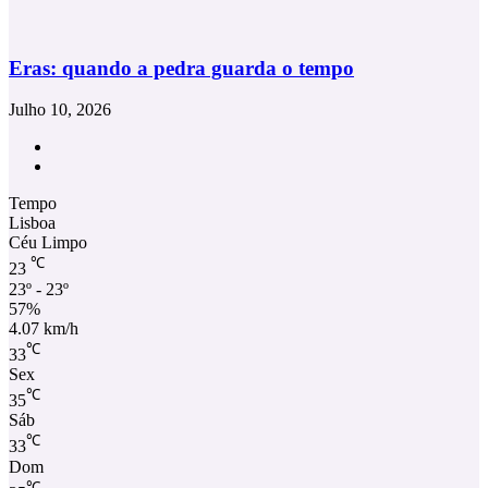
Eras: quando a pedra guarda o tempo
Julho 10, 2026
Facebook
Instagram
Tempo
Lisboa
Céu Limpo
℃
23
23º - 23º
57%
4.07 km/h
℃
33
Sex
℃
35
Sáb
℃
33
Dom
℃