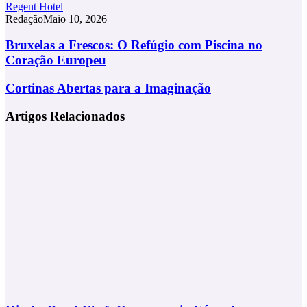
Regent Hotel
Redação
Maio 10, 2026
Bruxelas
Bruxelas a Frescos: O Refúgio com Piscina no
a
Coração Europeu
Frescos:
O
Cortinas
Cortinas Abertas para a Imaginação
Refúgio
Abertas
com
para
Artigos Relacionados
Piscina
a
no
Imaginação
Coração
Europeu