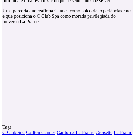
profunda e uma revitalização que se sente antes de se ver.
Uma parceria que reafirma Cannes como palco de experiências raras
e que posiciona o C Club Spa como morada privilegiada do
universo La Prairie.
Tags
C Club Spa
Carlton Cannes
Carlton x La Prairie
Croisette
La Prairie