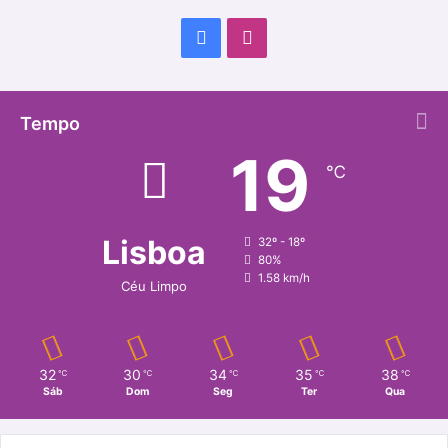
Facebook
Instagram
Tempo
19
℃
Lisboa
32º - 18º
80%
1.58 km/h
Céu Limpo
32
30
34
35
38
℃
℃
℃
℃
℃
Sáb
Dom
Seg
Ter
Qua