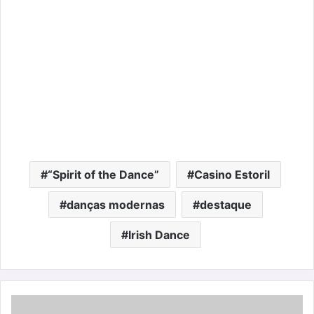
“Spirit of the Dance”
Casino Estoril
danças modernas
destaque
Irish Dance
O