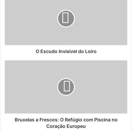
Escudo
Invisível
do
Loiro
O Escudo Invisível do Loiro
Bruxelas
a
Frescos:
O
Refúgio
com
Piscina
no
Coração
Europeu
Bruxelas a Frescos: O Refúgio com Piscina no
Coração Europeu