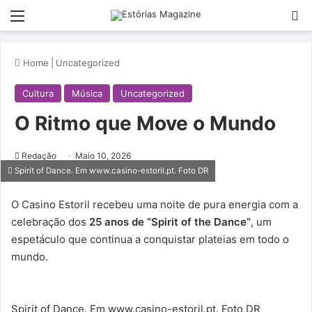
Menu
Pe
Home
|
Uncategorized
Cultura
Música
Uncategorized
O Ritmo que Move o Mundo
Redação
Maio 10, 2026
Spirit of Dance. Em www.casino-estoril.pt. Foto DR
O Casino Estoril recebeu uma noite de pura energia com a
celebração dos
25 anos de “Spirit of the Dance”
, um
espetáculo que continua a conquistar plateias em todo o
mundo.
Spirit of Dance. Em www.casino-estoril.pt. Foto DR