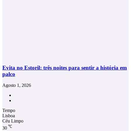
Evita no Estoril: três noites para sentir a história em
palco
Agosto 1, 2026
Facebook
Instagram
Tempo
Lisboa
Céu Limpo
℃
30