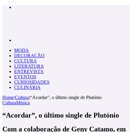
Menu
Pesquisar
por
MODA
DECORAÇÃO
CULTURA
LITERATURA
ENTREVISTA
EVENTOS
CURIOSIDADES
CULINÁRIA
Home
|
Cultura
|
“Acordar”, o último single de Plutónio
Cultura
Música
“Acordar”, o último single de Plutónio
Com a colaboração de Geny Catamo, em