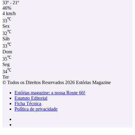
33º - 21º
46%
4 km/h
℃
33
Sex
℃
32
Sáb
℃
33
Dom
℃
35
Seg
℃
34
Ter
© Todos os Direitos Reservados 2026 Estórias Magazine
Estórias magazine: a nossa Route 66!
Estatuto Editorial
Ficha Técnica
Política de privacidade
Facebook
Instagram
Facebook
X
WhatsApp
Telegram
Viber
Botão