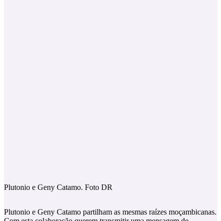
Plutonio e Geny Catamo. Foto DR
Plutonio e Geny Catamo partilham as mesmas raízes moçambicanas.
Com esta colaboração querem transmitir uma mensagem de