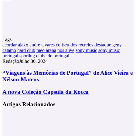
Tags
acordar
ajaxx
andré tavares
coliseu dos recreios
destaque
geny
catamo
hard club
meo arena
nos alive
sony music
sony music
portugal
sporting clube de portugal
Redação
Julho 30, 2024
“Viagens
“Viagens às Memórias de Portugal” de Alice Vieira e
às
Nélson Mateus
Memórias
de
A
A nova Coleção Capsula da Kocca
Portugal”
nova
de
Coleção
Artigos Relacionados
Alice
Capsula
Vieira
da
e
Kocca
Nélson
Mateus