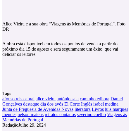
Alice Vieira e a sua obra “Viagens às Memórias de Portugal”. Foto
DR
A obra está disponível em todos os pontos de venda a partir do
próximo dia 15 de agosto e será seguramente um êxito, que vai
deliciar os leitores.
Tags
afonso reis cabral
alice vieira
antónio sala
caminho editora
Daniel
Gonçalves
destaque
dia dos avós
El Corte Inglês
isabel medina
Junta de Freguesia de Avenidas Novas
literatura
Livros
luis marques
mendes
nelson mateus
retratos contados
severino coelho
Viagens às
Memórias de Portugal
Redação
Julho 29, 2024