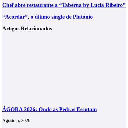
Chef
Chef abre restaurante a “Taberna by Lucia Ribeiro”
abre
restaurante
“Acordar”,
“Acordar”, o último single de Plutónio
a
o
“Taberna
último
Artigos Relacionados
by
single
Lucia
de
Ribeiro”
Plutónio
ÁGORA 2026: Onde as Pedras Escutam
Agosto 5, 2026