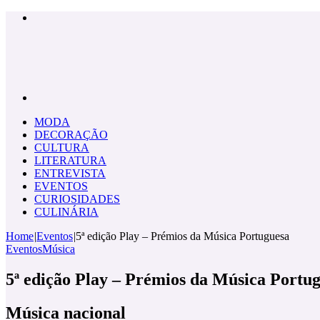
Menu
Pesquisar
por
MODA
DECORAÇÃO
CULTURA
LITERATURA
ENTREVISTA
EVENTOS
CURIOSIDADES
CULINÁRIA
Home
|
Eventos
|
5ª edição Play – Prémios da Música Portuguesa
Eventos
Música
5ª edição Play – Prémios da Música Portu
Música nacional