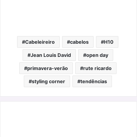
Cabeleireiro
cabelos
H10
Jean Louis David
open day
primavera-verão
rute ricardo
styling corner
tendências
5ª
edição
Play
-
Prémios