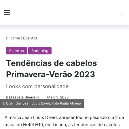
Menu
Pe
Home
|
Eventos
Eventos
Shopping
Tendências de cabelos
Primavera-Verão 2023
Looks com personalidade
Elisabete Guerreiro
Maio 3, 2023
Open Day Jean Louis David. Foto Paula Alveno
A marca Jean Louis David, apresentou no passado dia 2 de
maio, no Hotel H10, em Lisboa, as tendências de cabelos