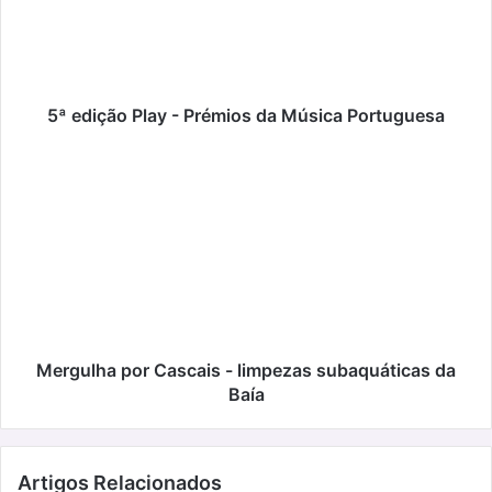
da
Música
Portuguesa
5ª edição Play - Prémios da Música Portuguesa
Mergulha
por
Cascais
-
limpezas
subaquáticas
da
Baía
Mergulha por Cascais - limpezas subaquáticas da
Baía
Artigos Relacionados