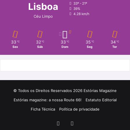
Lisboa
33º - 21º
39%
4.28 km/h
Céu Limpo
33
32
33
35
34
℃
℃
℃
℃
℃
Sex
Sáb
Dom
Seg
Ter
© Todos os Direitos Reservados 2026 Estórias Magazine
Estórias magazine: a nossa Route 66!
Estatuto Editorial
Ficha Técnica
Política de privacidade
Facebook
Instagram