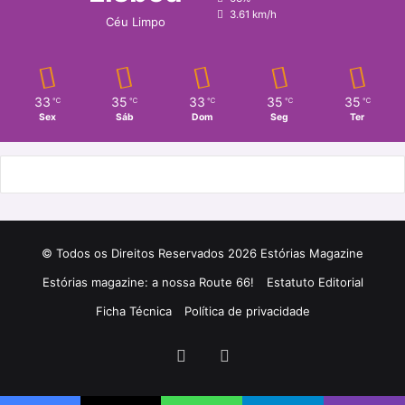
3.61 km/h
Céu Limpo
33
35
33
35
35
℃
℃
℃
℃
℃
Sex
Sáb
Dom
Seg
Ter
© Todos os Direitos Reservados 2026 Estórias Magazine
Estórias magazine: a nossa Route 66!
Estatuto Editorial
Ficha Técnica
Política de privacidade
Facebook
Instagram