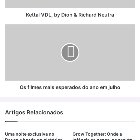
Kettal VDL, by Dion & Richard Neutra
Os
filmes
mais
esperados
do
ano
em
julho
Os filmes mais esperados do ano em julho
Artigos Relacionados
Uma noite exclusiva no
Grow Together: Onde a
Douro a bordo do histórico
infância se pensa, se escuta