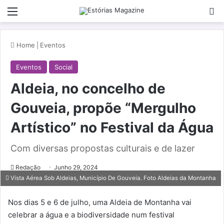
Menu
Pe
Home
|
Eventos
Eventos
Social
Aldeia, no concelho de
Gouveia, propõe “Mergulho
Artístico” no Festival da Água
Com diversas propostas culturais e de lazer
Redação
Junho 29, 2024
Vista Aérea Sob Aldeias, Município De Gouveia. Foto Aldeias da Montanha
Nos dias 5 e 6 de julho, uma Aldeia de Montanha vai
celebrar a água e a biodiversidade num festival