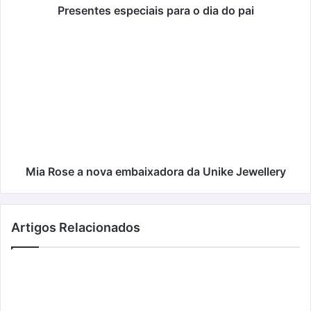
Presentes especiais para o dia do pai
Mia
Rose
a
nova
embaixadora
da
Unike
Jewellery
Mia Rose a nova embaixadora da Unike Jewellery
Artigos Relacionados