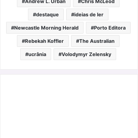
Andrew L. Urban
Chris McLeod
destaque
ideias de ler
Newcastle Morning Herald
Porto Editora
Rebekah Koffler
The Australian
ucrânia
Volodymyr Zelensky
Presentes
especiais
para
o
dia
do
pai