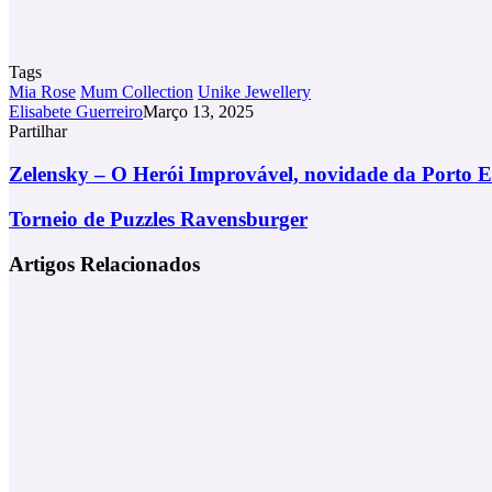
Tags
Mia Rose
Mum Collection
Unike Jewellery
Elisabete Guerreiro
Março 13, 2025
Partilhar
Facebook
X
LinkedIn
Tumblr
Pinterest
Partilhar
Via
Zelensky
Zelensky – O Herói Improvável, novidade da Porto E
Email
–
O
Torneio
Torneio de Puzzles Ravensburger
Herói
de
Improvável,
Puzzles
Artigos Relacionados
novidade
Ravensburger
da
Porto
Editora