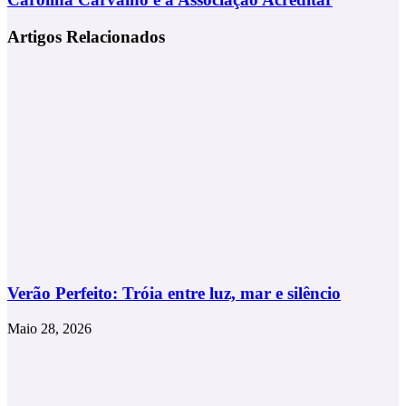
apresenta
Carvalho
Festival
e
Artigos Relacionados
Gastronómico
a
no
Associação
Rio
Acreditar
de
Janeiro
Verão Perfeito: Tróia entre luz, mar e silêncio
Maio 28, 2026