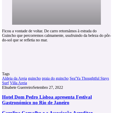
Ficou a vontade de voltar. De carro retornámos à estrada do
Guincho que percorremos calmamente, usufruindo da beleza do pôr-
do-sol que se refletia no mar.
Tags
Aldeia da Areia
guincho
praia do guincho
Sea'Ya Thoughtful Stays
Surf
Villa Areia
Elisabete Guerreiro
Setembro 27, 2022
Hotel
Hotel Dom Pedro Lisboa apresenta Festival
Dom
Gastronómico no Rio de Janeiro
Pedro
Lisboa
Carolina
Carolina Carvalho e a Associação Acreditar