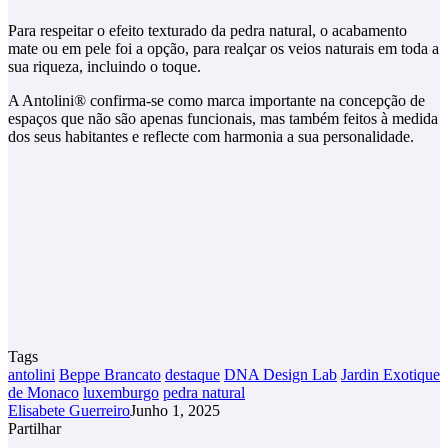
Para respeitar o efeito texturado da pedra natural, o acabamento
mate ou em pele foi a opção, para realçar os veios naturais em toda a
sua riqueza, incluindo o toque.
A Antolini® confirma-se como marca importante na concepção de
espaços que não são apenas funcionais, mas também feitos à medida
dos seus habitantes e reflecte com harmonia a sua personalidade.
Tags
antolini
Beppe Brancato
destaque
DNA Design Lab
Jardin Exotique
de Monaco
luxemburgo
pedra natural
Elisabete Guerreiro
Junho 1, 2025
Partilhar
Facebook
X
LinkedIn
Tumblr
Pinterest
Partilhar