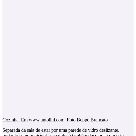
Cozinha. Em www.antolini.com. Foto Beppe Brancato
Separada da sala de estar por uma parede de vidro deslizante,
portanto sempre visível, a cozinha é também decorada com este