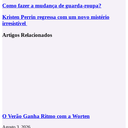
Via
Como
Como fazer a mudança de guarda-roupa?
Email
fazer
a
Kristen
Kristen Perrin regressa com um novo mistério
mudança
Perrin
irresistível
de
regressa
guarda-
com
Artigos Relacionados
roupa?
um
novo
mistério
irresistível
O Verão Ganha Ritmo com a Worten
Agosto 3, 2026