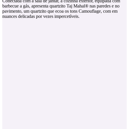
Conectada com a sala de jantar, a cozinha exterior, equipada com
barbecue a gás, apresenta quartzito Taj Mahal® nas paredes e no
pavimento, um quartzito que ecoa os tons Camouflage, com em
nuances delicadas por vezes impercetíveis.