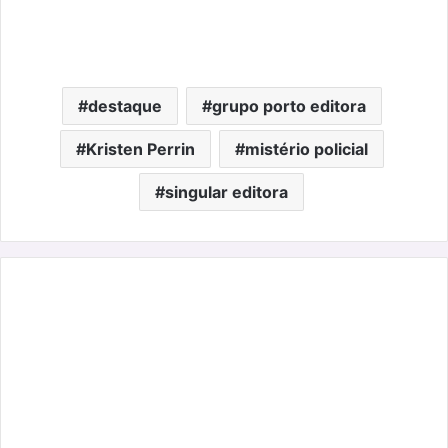
destaque
grupo porto editora
Kristen Perrin
mistério policial
singular editora
Um
"Jardin
Exotique"
no
meio
da
cidade