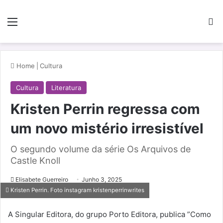
Menu
Pe
Home
|
Cultura
Cultura
Literatura
Kristen Perrin regressa com
um novo mistério irresistível
O segundo volume da série Os Arquivos de
Castle Knoll
Elisabete Guerreiro
Junho 3, 2025
Kristen Perrin. Foto instagram kristenperrinwrites
A Singular Editora, do grupo Porto Editora, publica ”Como