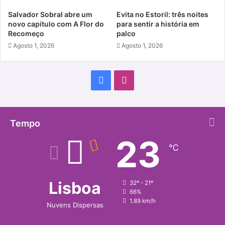
Salvador Sobral abre um
Evita no Estoril: três noites
novo capítulo com A Flor do
para sentir a história em
Recomeço
palco
Agosto 1, 2026
Agosto 1, 2026
Facebook
Instagram
Tempo
23
℃
Lisboa
32º - 21º
66%
1.89 km/h
Nuvens Dispersas