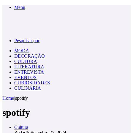
Menu
Pesquisar por
MODA
DECORAÇÃO
CULTURA
LITERATURA
ENTREVISTA
EVENTOS
CURIOSIDADES
CULINÁRIA
Home
|
spotify
spotify
Cultura
Redação
Setembro 27, 2024